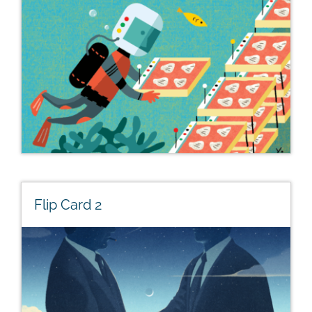
elit, sed do eiusmod tempor incididunt ut labore et
dolore magna aliqua.
DEEP SEA MINING SCIENCE STATEMENT
Flip Card 2
Flip Card 2
Lorem ipsum dolor sit amet, consectetur adipiscing
elit, sed do eiusmod tempor incididunt ut labore et
dolore magna aliqua.
CONTACT